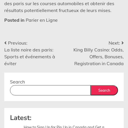
des paris sur les courses automobiles et obtenir des
résultats potentiellement fructueux de leurs mises.
Posted in
Parier en Ligne
Post
Previous:
Next:
La liste noire des paris:
King Billy Casino: Odds,
navigation
Sports et événements à
Offers, Bonuses,
éviter
Registration in Canada
Search
Search
Latest:
How to Sign Up for Pin Up in Canada and Get a