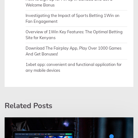
Welcome Bonus
Investigating the Impact of Sports Betting 1Win on
Fan Engagement
Overview of 1Win Key Features: The Optimal Betting
Site for Kenyans
Download The Fairplay App, Play Over 1000 Games
And Get Bonuses!
1xbet app: convenient and functional application for
any mobile devices
Related Posts