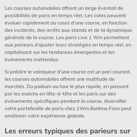
Les courses automobiles offrent un large éventail de
possibilités de paris en temps réel. Les cotes peuvent
évoluer rapidement au cours d’une course, en fonction
des incidents, des arrêts aux stands et de la dynamique
générale de la course. Les paris Live 1 Win permettent
aux parieurs d’ajuster leurs stratégies en temps réel, en
capitalisant sur les tendances émergentes et les
événements inattendus.
Si prédire le vainqueur d’une course est un pari courant,
les courses automobiles offrent une multitude de
marchés. Du podium au tour le plus rapide, en passant
par les matchs en tête-à-tête et les paris sur des
événements spécifiques pendant la course, diversifier
votre portefeuille de paris chez 1Win Burkina Faso peut
améliorer votre expérience globale.
Les erreurs typiques des parieurs sur