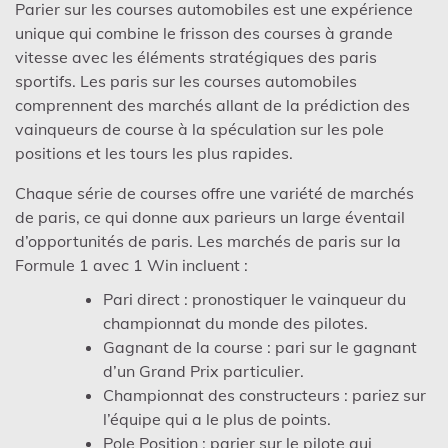
Parier sur les courses automobiles est une expérience
unique qui combine le frisson des courses à grande
vitesse avec les éléments stratégiques des paris
sportifs. Les paris sur les courses automobiles
comprennent des marchés allant de la prédiction des
vainqueurs de course à la spéculation sur les pole
positions et les tours les plus rapides.
Chaque série de courses offre une variété de marchés
de paris, ce qui donne aux parieurs un large éventail
d’opportunités de paris. Les marchés de paris sur la
Formule 1 avec 1 Win incluent :
Pari direct : pronostiquer le vainqueur du
championnat du monde des pilotes.
Gagnant de la course : pari sur le gagnant
d’un Grand Prix particulier.
Championnat des constructeurs : pariez sur
l’équipe qui a le plus de points.
Pole Position : parier sur le pilote qui