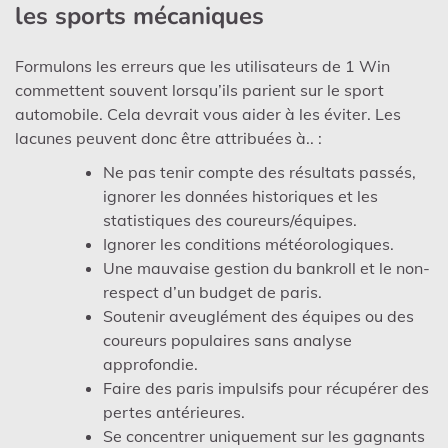
les sports mécaniques
Formulons les erreurs que les utilisateurs de 1 Win
commettent souvent lorsqu’ils parient sur le sport
automobile. Cela devrait vous aider à les éviter. Les
lacunes peuvent donc être attribuées à.. :
Ne pas tenir compte des résultats passés,
ignorer les données historiques et les
statistiques des coureurs/équipes.
Ignorer les conditions météorologiques.
Une mauvaise gestion du bankroll et le non-
respect d’un budget de paris.
Soutenir aveuglément des équipes ou des
coureurs populaires sans analyse
approfondie.
Faire des paris impulsifs pour récupérer des
pertes antérieures.
Se concentrer uniquement sur les gagnants