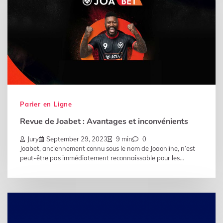
Parier en Ligne
Revue de Joabet : Avantages et inconvénients
Jury
September 29, 2023
9 min
0
Joabet, anciennement connu sous le nom de Joaonline, n’est
peut-être pas immédiatement reconnaissable pour les…